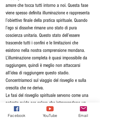
amore che tocca tutti intorno a noi. Questa fase 
viene spesso definita illuminazione e rappresenta 
l’obiettivo finale della pratica spirituale. Quando 
l’ego si dissolve rimane uno stato di pura 
coscienza unitaria. Questo stato dell’essere 
trascende tutti i confini e le limitazioni che 
esistono nella nostra comprensione mondana. 
L’illuminazione completa è quasi impossibile da 
raggiungere, quindi è meglio non attaccarsi 
all’idea di raggiungere questo stadio. 
Concentriamoci sul viaggio del risveglio e sulla 
crescita che ne deriva.
Le fasi del risveglio spirituale servono come una 
potente guida per coloro che intraprendono un 
viaggio per comprendere e trascendere i loro 
Facebook
YouTube
Email
schemi abituali di pensiero, sentimento e 
comportamento. Anche se queste fasi potrebbero 
non svolgersi necessariamente in modo lineare, 