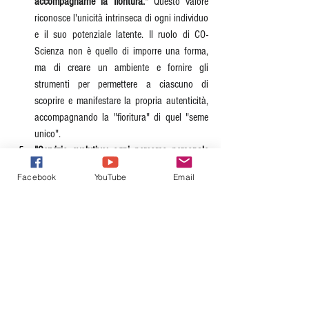
accompagnarne la fioritura."
 Questo valore 
riconosce l'unicità intrinseca di ogni individuo 
e il suo potenziale latente. Il ruolo di CO-
Scienza non è quello di imporre una forma, 
ma di creare un ambiente e fornire gli 
strumenti per permettere a ciascuno di 
scoprire e manifestare la propria autenticità, 
accompagnando la "fioritura" di quel "seme 
unico".
"Servizio evolutivo: ogni percorso personale 
ha senso se si traduce in beneficio per il 
Facebook
YouTube
Email
mondo."
 Questo valore lega la crescita 
individuale alla responsabilità collettiva. Il 
risveglio della coscienza non è un fine 
egoistico, ma deve culminare in un contributo 
attivo e positivo per il benessere del mondo. Il 
percorso personale è inteso come parte di un 
processo evolutivo più ampio, che ha un 
impatto benefico sull'ambiente e sulla 