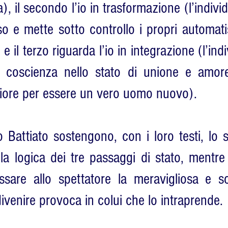
), il secondo l’io in trasformazione (l’individ
so e mette sotto controllo i propri automa
 e il terzo riguarda l’io in integrazione (l’i
lla coscienza nello stato di unione e amo
iore per essere un vero uomo nuovo).
Battiato sostengono, con i loro testi, lo s
a logica dei tre passaggi di stato, mentre l
assare allo spettatore la meravigliosa e s
venire provoca in colui che lo intraprende.